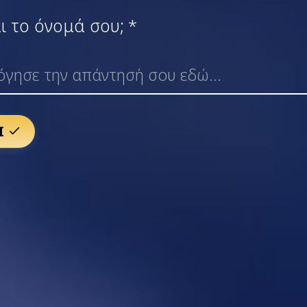
αι το όνομά σου;
*
Ι