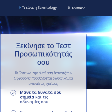
Τι είναι η Scientology;
ΕΛΛΗΝΙΚA
Ξεκίνησε το Τεστ
Προσωπικότητάς
σου
Το Τεστ για την Ανάλυση Ικανοτήτων
Οξφόρδης προσφέρεται
χωρίς καμία
απολύτως χρέωση
Μάθε τα δυνατά σου
σημεία
και τις
αδυναμίες σου