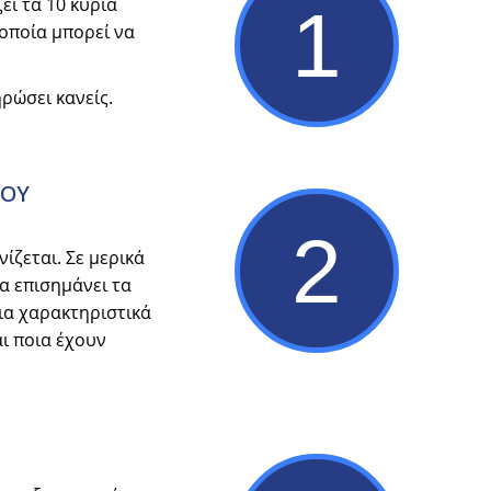
ι τα 10 κύρια
1
οποία μπορεί να
ρώσει κανείς.
ΣΟΥ
2
ίζεται. Σε μερικά
α επισημάνει τα
οια χαρακτηριστικά
ι ποια έχουν