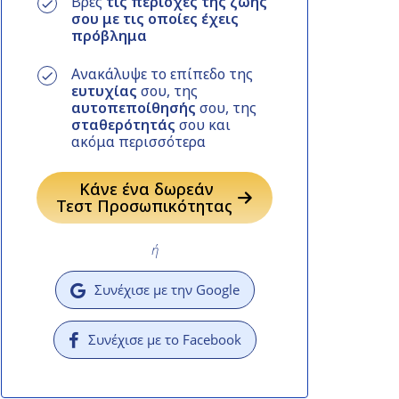
Βρες
τις περιοχές της ζωής
σου με τις οποίες έχεις
πρόβλημα
Ανακάλυψε το επίπεδο της
ευτυχίας
σου, της
αυτοπεποίθησής
σου, της
σταθερότητάς
σου και
ακόμα περισσότερα
Κάνε ένα δωρεάν
Τεστ Προσωπικότητας
ή
Συνέχισε με την Google
Συνέχισε με το Facebook