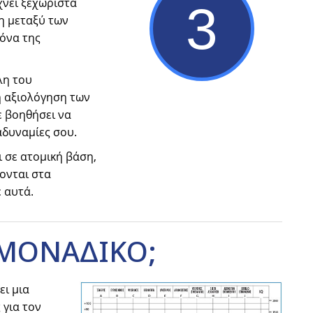
χνει ξεχωριστά
3
η μεταξύ των
κόνα της
λη του
ή αξιολόγηση των
ε βοηθήσει να
αδυναμίες σου.
 σε ατομική βάση,
ονται στα
 αυτά.
ΜΟΝΑΔΙΚΟ;
ει μια
 για τον