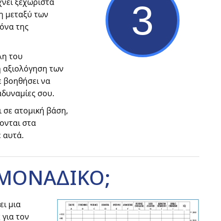
χνει ξεχωριστά
3
η μεταξύ των
κόνα της
λη του
ή αξιολόγηση των
ε βοηθήσει να
αδυναμίες σου.
 σε ατομική βάση,
ονται στα
 αυτά.
ΜΟΝΑΔΙΚΟ;
ει μια
 για τον