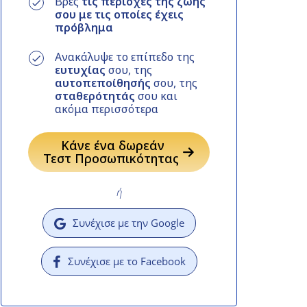
Βρες
τις περιοχές της ζωής
σου με τις οποίες έχεις
πρόβλημα
Ανακάλυψε το επίπεδο της
ευτυχίας
σου, της
αυτοπεποίθησής
σου, της
σταθερότητάς
σου και
ακόμα περισσότερα
Κάνε ένα δωρεάν
Τεστ Προσωπικότητας
ή
Συνέχισε με την Google
Συνέχισε με το Facebook