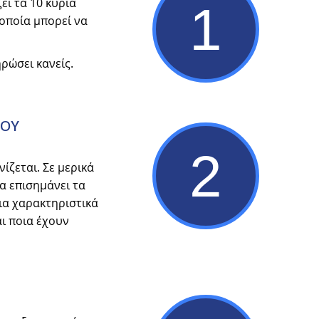
ι τα 10 κύρια
1
οποία μπορεί να
ρώσει κανείς.
ΣΟΥ
2
ίζεται. Σε μερικά
α επισημάνει τα
οια χαρακτηριστικά
ι ποια έχουν