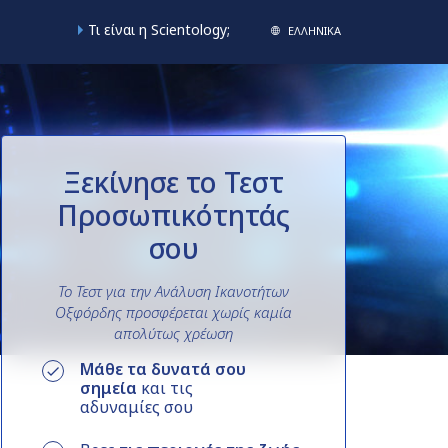
Τι είναι η Scientology;
ΕΛΛΗΝΙΚA
Ξεκίνησε το Τεστ
Προσωπικότητάς
σου
Το Τεστ για την Ανάλυση Ικανοτήτων
Οξφόρδης προσφέρεται
χωρίς καμία
απολύτως χρέωση
Μάθε τα δυνατά σου
σημεία
και τις
αδυναμίες σου